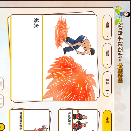
炼火
省级
市级
县级
首页
上一页
独辕四景车赛会
瑶族祝著节
分类
1