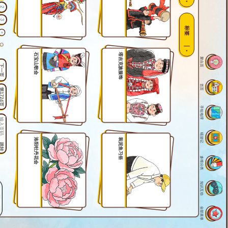
2
3
标签
4
5
石宝山歌会
塔吉克族服饰
聚合页
6
下一页
7
8
首页
1724页
9
手绘地理
10
11
12
嘻游记
洛阳牡丹花会
装泥鱼习俗
跳转
13
多维分类
14
15
知识互动
16
17
全部菜单
18
19