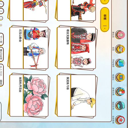
2
3
标签
4
5
石宝山歌会
塔吉克族服饰
聚合页
6
下一页
7
8
首页
1724页
9
手绘地理
10
11
12
嘻游记
洛阳牡丹花会
装泥鱼习俗
跳转
13
多维分类
14
15
知识互动
16
17
全部菜单
18
19