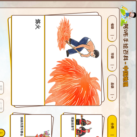
炼火
省级
市级
县级
首页
上一页
独辕四景车赛会
瑶族祝著节
分类
1